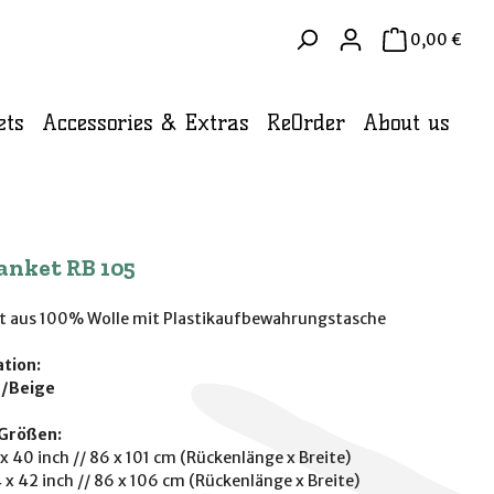
WAR
0,00 €
ets
Accessories & Extras
ReOrder
About us
anket RB 105
t aus 100% Wolle mit Plastikaufbewahrungstasche
tion:
/Beige
Größen:
x 40 inch // 86 x 101 cm (Rückenlänge x Breite)
 x 42 inch // 86 x 106 cm (Rückenlänge x Breite)