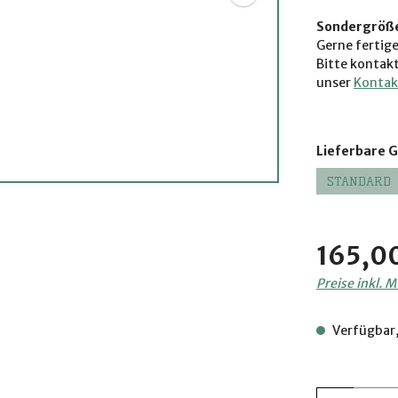
Sondergröß
Gerne fertig
Bitte kontak
unser
Kontak
Lieferbare 
STANDARD
Regulärer Pre
165,0
Preise inkl. 
Verfügbar,