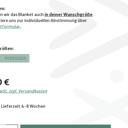
en:
en wir das Blanket auch
in deiner Wunschgröße
.
tiere uns zur individuellen Abstimmung über
tformular
.
auswählen
Größen:
OVERSIZED
is:
0 €
MwSt. zzgl. Versandkosten
 Lieferzeit 4-8 Wochen