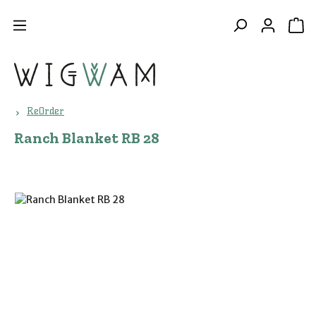
Zum Hauptinhalt springen
WA
ReOrder
Ranch Blanket RB 28
Bildergalerie überspringen