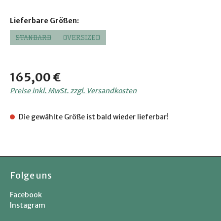
auswählen
Lieferbare Größen:
STANDARD
OVERSIZED
(DIESE OPTION IST ZURZEIT NICHT VERFÜGBAR.)
Regulärer Preis:
165,00 €
Preise inkl. MwSt. zzgl. Versandkosten
Die gewählte Größe ist bald wieder lieferbar!
Folge uns
Facebook
Instagram