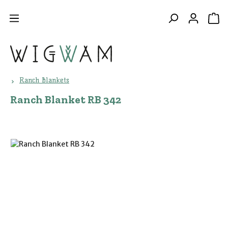
Zum Hauptinhalt springen
WA
Ranch Blankets
Ranch Blanket RB 342
Bildergalerie überspringen