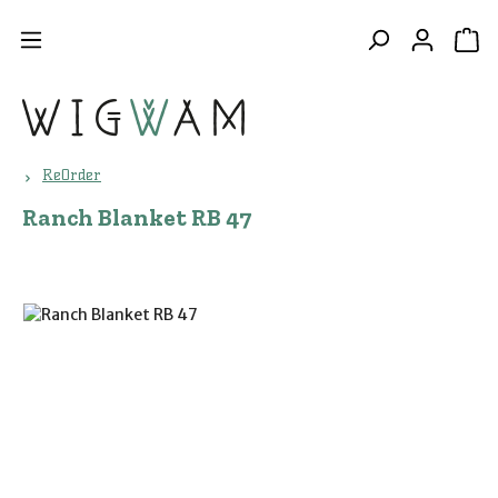
Zum Hauptinhalt springen
WA
ReOrder
Ranch Blanket RB 47
Bildergalerie überspringen