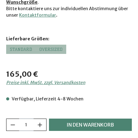
Wunschgröße
.
Bitte kontaktiere uns zur individuellen Abstimmung über
unser
Kontaktformular
.
auswählen
Lieferbare Größen:
STANDARD
OVERSIZED
Regulärer Preis:
165,00 €
Preise inkl. MwSt. zzgl. Versandkosten
Verfügbar, Lieferzeit 4-8 Wochen
Produkt Anzahl: Gib den gewünschten Wer
IN DEN WARENKORB