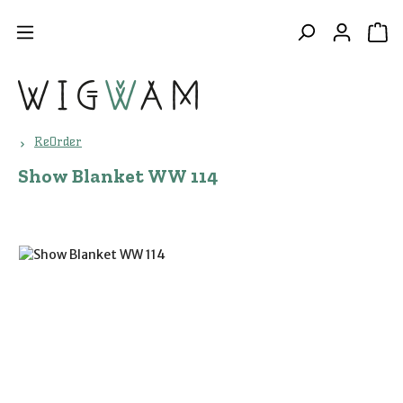
Zum Hauptinhalt springen
WA
ReOrder
Show Blanket WW 114
Bildergalerie überspringen