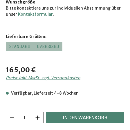
Wunschgröße.
Bitte ko
ntaktiere uns zur individuellen Abstimmung über
unser
Kontaktformular
.
auswählen
Lieferbare Größen:
STANDARD
OVERSIZED
Regulärer Preis:
165,00 €
Preise inkl. MwSt. zzgl. Versandkosten
Verfügbar, Lieferzeit 4-8 Wochen
Produkt Anzahl: Gib den gewünschten Wer
IN DEN WARENKORB