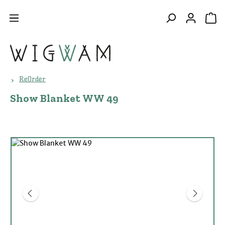
Zum Hauptinhalt springen
WA
ReOrder
Show Blanket WW 49
Bildergalerie überspringen