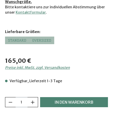
Wunschgröße.
Bitte ko
ntaktiere uns zur individuellen Abstimmung über
unser
Kontaktformular
.
auswählen
Lieferbare Größen:
STANDARD
OVERSIZED
Regulärer Preis:
165,00 €
Preise inkl. MwSt. zzgl. Versandkosten
Verfügbar, Lieferzeit 1-3 Tage
Produkt Anzahl: Gib den gewünschten Wer
IN DEN WARENKORB