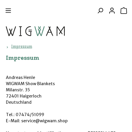
Zum Hauptinhalt springen
WA
Impressum
Impressum
Andreas Henle
WIGWAM Show Blankets
Milanstr. 35
72401 Haigerloch
Deutschland
Tel.: 07474/51099
E-Mail: service@wigwam.shop