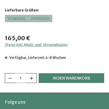
auswählen
Lieferbare Größen:
STANDARD
OVERSIZED
Regulärer Preis:
165,00 €
Preise inkl. MwSt. zzgl. Versandkosten
Verfügbar, Lieferzeit 4-8 Wochen
Produkt Anzahl: Gib den gewünschten Wer
IN DEN WARENKORB
Folge uns