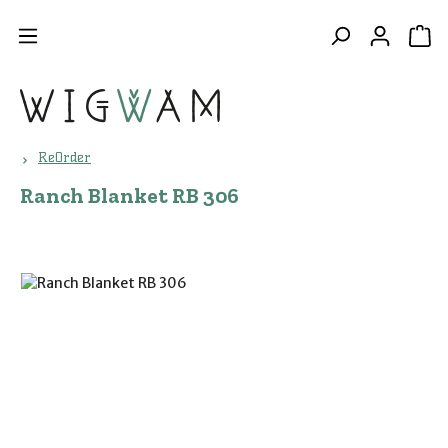
Zum Hauptinhalt springen
WA
ReOrder
Ranch Blanket RB 306
Bildergalerie überspringen