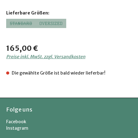
auswählen
Lieferbare Größen:
STANDARD
OVERSIZED
(DIESE OPTION IST ZURZEIT NICHT VERFÜGBAR.)
Regulärer Preis:
165,00 €
Preise inkl. MwSt. zzgl. Versandkosten
Die gewählte Größe ist bald wieder lieferbar!
Folge uns
Facebook
Instagram