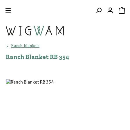
Zum Hauptinhalt springen
WA
Ranch Blankets
Ranch Blanket RB 354
Bildergalerie überspringen