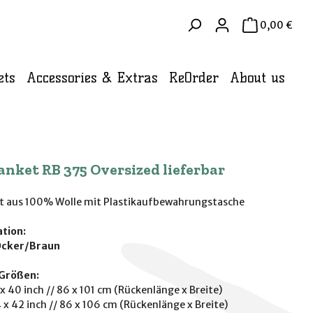
WAR
0,00 €
ets
Accessories & Extras
ReOrder
About us
anket RB 375 Oversized lieferbar
t aus 100% Wolle mit Plastikaufbewahrungstasche
tion:
Ocker/Braun
Größen:
x 40 inch // 86 x 101 cm (Rückenlänge x Breite)
 x 42 inch // 86 x 106 cm (Rückenlänge x Breite)