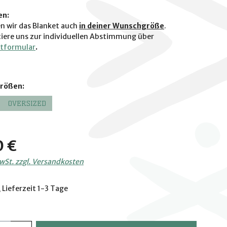
en:
en wir das Blanket auch
in deiner Wunschgröße
.
tiere uns zur individuellen Abstimmung über
tformular
.
auswählen
Größen:
OVERSIZED
is:
0 €
MwSt. zzgl. Versandkosten
 Lieferzeit 1-3 Tage