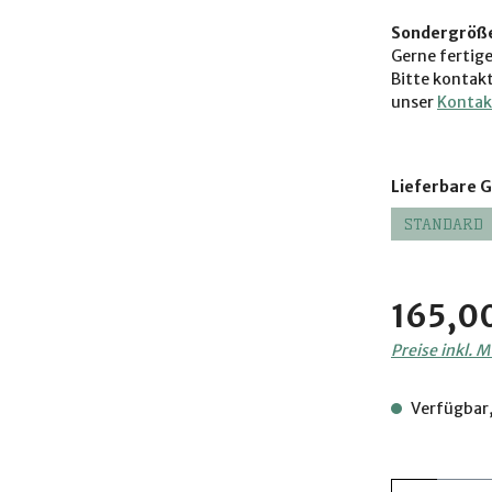
Sondergröß
Gerne fertig
Bitte kontak
unser
Kontak
Lieferbare 
STANDARD
Regulärer Pre
165,0
Preise inkl. 
Verfügbar,