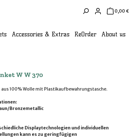
WAR
0,00 €
ets
Accessories & Extras
ReOrder
About us
anket W W 370
 aus 100% Wolle mit Plastikaufbewahrungstasche.
tionen:
aun/Bronzemetallic
chiedliche Displaytechnologien und individuellen
ellungen kann es zu geringfügigen