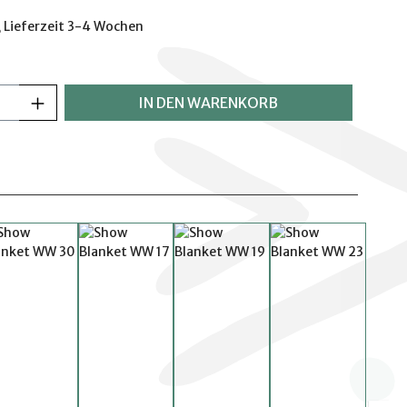
 Lieferzeit 3-4 Wochen
 Anzahl: Gib den gewünschten Wert ein o
IN DEN WARENKORB