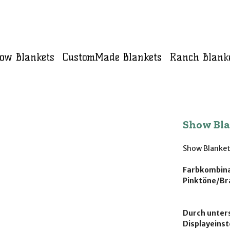
ow Blankets
CustomMade Blankets
Ranch Blank
Show Bl
Show Blanket
Farbkombina
Pinktöne/Br
Durch unters
Displayeinst