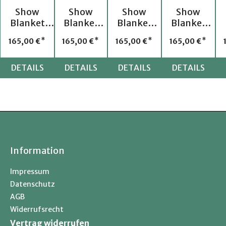
Show
Show
Show
Show
Blanket
Blanket
Blanket
Blanket
WW 20
WW 21
WW 28
WW 27
Preis:
Regulärer Preis:
Regulärer Preis:
Regulärer Preis:
Regulärer Pre
165,00 €
165,00 €
165,00 €
165,00 €
DETAILS
DETAILS
DETAILS
DETAILS
Information
Impressum
Datenschutz
AGB
Widerrufsrecht
Vertrag widerrufen