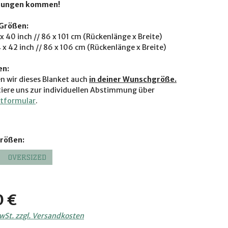
hungen kommen!
Größen:
x 40 inch // 86 x 101 cm (Rückenlänge x Breite)
 x 42 inch // 86 x 106 cm (Rückenlänge x Breite)
en:
n wir dieses Blanket auch
in deiner Wunschgröße.
iere uns zur individuellen Abstimmung über
tformular
.
auswählen
Größen:
OVERSIZED
is:
0 €
MwSt. zzgl. Versandkosten