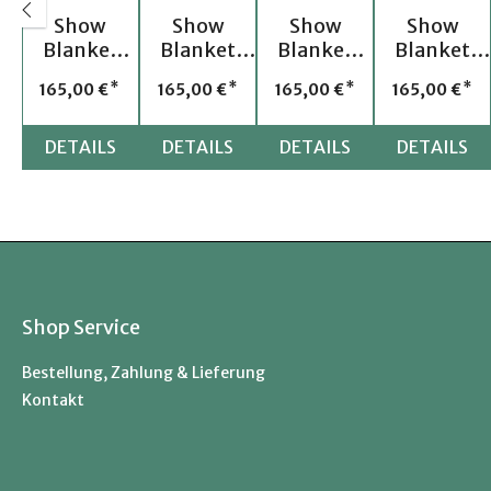
Show
Show
Show
Show
Blanket
Blanket
Blanket
Blanket
WW 22
WW 29
WW 25
WW 24
Regulärer Preis:
Regulärer Preis:
Regulärer Preis:
Regulärer 
165,00 €
165,00 €
165,00 €
165,00 €
DETAILS
DETAILS
DETAILS
DETAILS
Shop Service
Bestellung, Zahlung & Lieferung
Kontakt