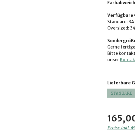
Farbabweic
Verfügbare 
Standard: 34 
Oversized: 34
Sondergröß
Gerne fertige
Bitte ko
ntakt
unser
Kontak
Lieferbare 
STANDARD
Regulärer Pre
165,0
Preise inkl. 