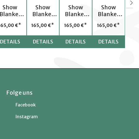
Show
Show
Show
Show
Blanket
Blanket
Blanket
Blanket
WW 30
WW 17
WW 19
WW 23
is:
Regulärer Preis:
Regulärer Preis:
Regulärer Preis:
Regulärer Preis:
165,00 €
165,00 €
165,00 €
165,00 €
DETAILS
DETAILS
DETAILS
DETAILS
Folge uns
Facebook
Instagram