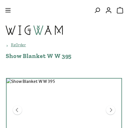
Zum Hauptinhalt springen
WA
ReOrder
Show Blanket W W 395
Bildergalerie überspringen