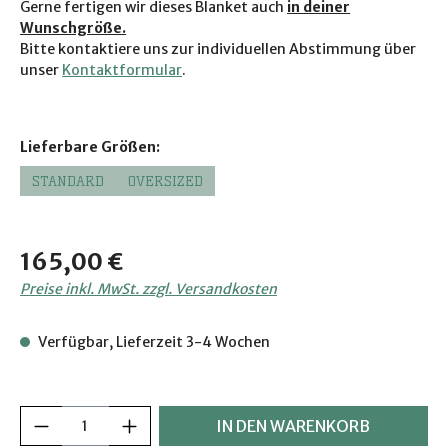
Gerne fertigen wir dieses Blanket auch
in deiner
Wunschgröße.
Bitte ko
ntaktiere uns zur individuellen Abstimmung über
unser
Kontaktformular
.
auswählen
Lieferbare Größen:
STANDARD
OVERSIZED
Regulärer Preis:
165,00 €
Preise inkl. MwSt. zzgl. Versandkosten
Verfügbar, Lieferzeit 3-4 Wochen
Produkt Anzahl: Gib den gewünschten Wer
IN DEN WARENKORB