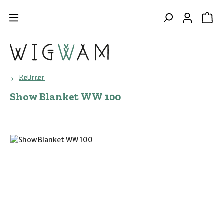
Zum Hauptinhalt springen
WA
ReOrder
Show Blanket WW 100
Bildergalerie überspringen