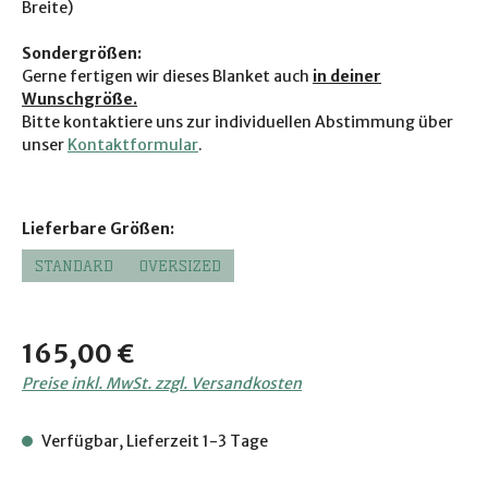
Breite)
Sondergrößen:
Gerne fertigen wir dieses Blanket auch
in deiner
Wunschgröße.
Bitte ko
ntaktiere uns zur individuellen Abstimmung über
unser
Kontaktformular
.
auswählen
Lieferbare Größen:
STANDARD
OVERSIZED
Regulärer Preis:
165,00 €
Preise inkl. MwSt. zzgl. Versandkosten
Verfügbar, Lieferzeit 1-3 Tage