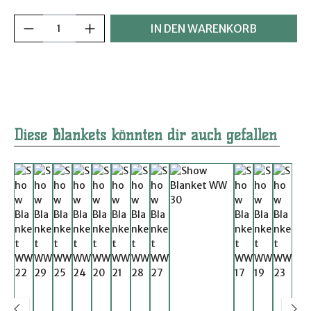
Produkt Anzahl: Gib den gewünschten Wer
IN DEN WARENKORB
Produktgalerie überspringen
Diese Blankets könnten dir auch gefallen