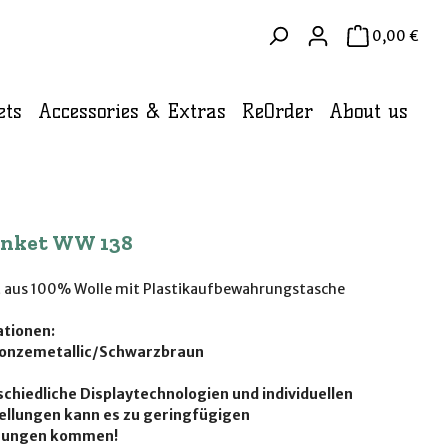
WAR
0,00 €
ets
Accessories & Extras
ReOrder
About us
anket WW 138
 aus 100% Wolle mit Plastikaufbewahrungstasche
tionen:
onzemetallic/Schwarzbraun
chiedliche Displaytechnologien und individuellen
ellungen kann es zu geringfügigen
hungen kommen!