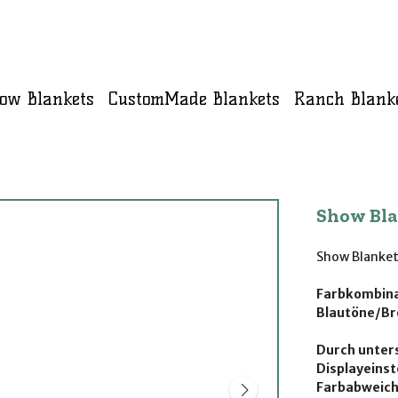
ow Blankets
CustomMade Blankets
Ranch Blank
Show Bl
Show Blanket
Farbkombina
Blautöne/Br
Durch unters
Displayeinst
Farbabweic