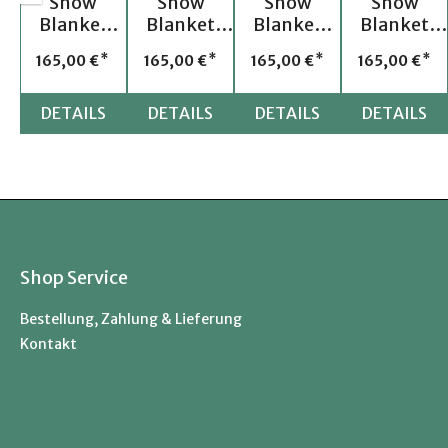
Show
Show
Show
Show
Blanket
Blanket
Blanket
Blanket
WW 22
WW 29
WW 25
WW 24
Regulärer Preis:
Regulärer Preis:
Regulärer Preis:
Regulärer 
165,00 €
165,00 €
165,00 €
165,00 €
DETAILS
DETAILS
DETAILS
DETAILS
Shop Service
Bestellung, Zahlung & Lieferung
Kontakt