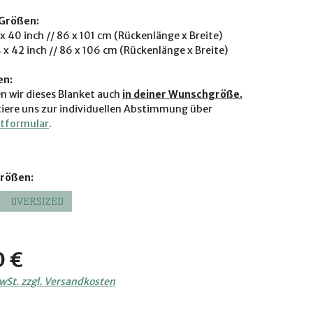
Größen:
x 40 inch // 86 x 101 cm (Rückenlänge x Breite)
 x 42 inch // 86 x 106 cm (Rückenlänge x Breite)
en:
n wir dieses Blanket auch
in deiner Wunschgröße.
iere uns zur individuellen Abstimmung über
tformular
.
auswählen
Größen:
OVERSIZED
is:
0 €
MwSt. zzgl. Versandkosten