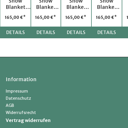
Show
Show
Show
Show
Blanket
Blanket
Blanket
Blanket
WW 20
WW 21
WW 28
WW 27
Preis:
Regulärer Preis:
Regulärer Preis:
Regulärer Preis:
Regulärer Pre
165,00 €
165,00 €
165,00 €
165,00 €
DETAILS
DETAILS
DETAILS
DETAILS
Information
Impressum
Datenschutz
AGB
Widerrufsrecht
Vertrag widerrufen