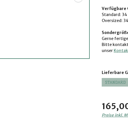
Verfügbare 
Standard: 34 
Oversized: 34
Sondergröß
Gerne fertige
Bitte ko
ntakt
unser
Kontak
Lieferbare 
STANDARD
Regulärer Pre
165,0
Preise inkl. 