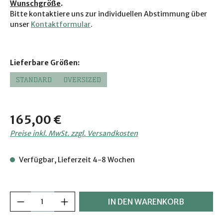
Wunschgröße
.
Bitte kontaktiere uns zur individuellen Abstimmung über
unser
Kontaktformular
.
auswählen
Lieferbare Größen:
STANDARD
OVERSIZED
Regulärer Preis:
165,00 €
Preise inkl. MwSt. zzgl. Versandkosten
Verfügbar, Lieferzeit 4-8 Wochen
Produkt Anzahl: Gib den gewünschten Wer
IN DEN WARENKORB