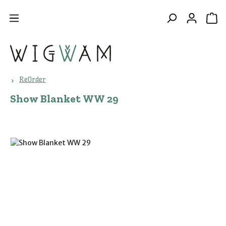
Zum Hauptinhalt springen
WA
ReOrder
Show Blanket WW 29
Bildergalerie überspringen