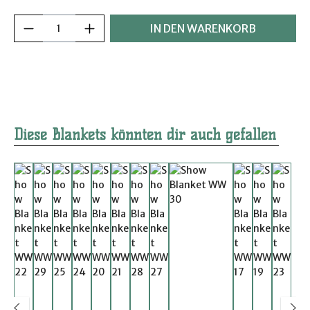
Produkt Anzahl: Gib den gewünschten Wer
IN DEN WARENKORB
Produktgalerie überspringen
Diese Blankets könnten dir auch gefallen