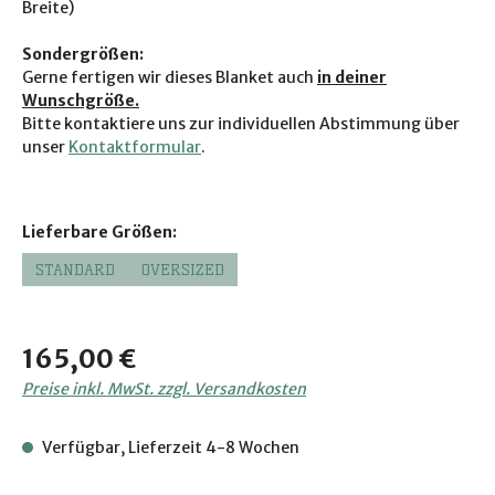
Breite)
Sondergrößen:
Gerne fertigen wir dieses Blanket auch
in deiner
Wunschgröße.
Bitte ko
ntaktiere uns zur individuellen Abstimmung über
unser
Kontaktformular
.
auswählen
Lieferbare Größen:
STANDARD
OVERSIZED
Regulärer Preis:
165,00 €
Preise inkl. MwSt. zzgl. Versandkosten
Verfügbar, Lieferzeit 4-8 Wochen