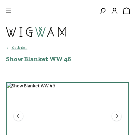
Zum Hauptinhalt springen
WA
ReOrder
Show Blanket WW 46
Bildergalerie überspringen