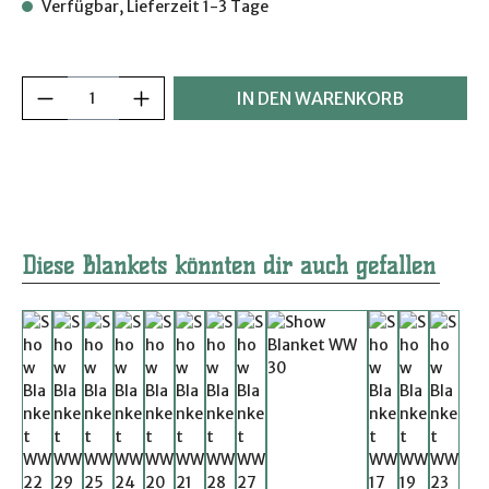
Verfügbar, Lieferzeit 1-3 Tage
Produkt Anzahl: Gib den gewünschten Wer
IN DEN WARENKORB
Produktgalerie überspringen
Diese Blankets könnten dir auch gefallen