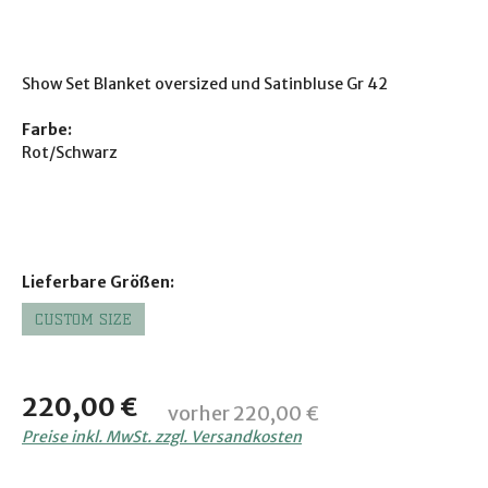
Show Set Blanket oversized und Satinbluse Gr 42
Farbe:
Rot/Schwarz
auswählen
Lieferbare Größen:
CUSTOM SIZE
Regulärer Preis:
220,00 €
vorher 220,00 €
Preise inkl. MwSt. zzgl. Versandkosten