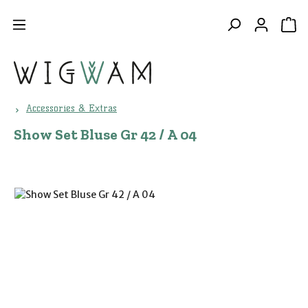
Zum Hauptinhalt springen
WA
Accessories & Extras
Show Set Bluse Gr 42 / A 04
Bildergalerie überspringen